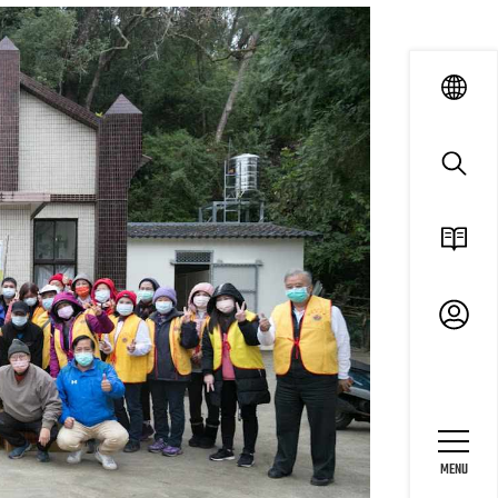
language
search
ESG
廠商
專區
MENU