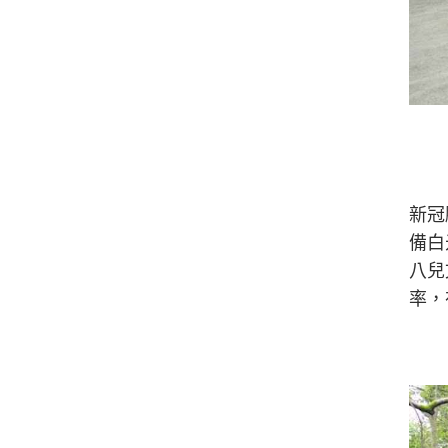
新冠
備白
八兒
率，