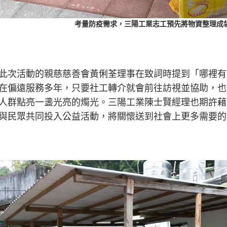
考量防疫需求，三陽工業志工預先將物資整理成
此次活動的親慈慈善會黃俐荃理事在致詞時提到「哪裡有
在偏遠服務多年，只要社工轉介就會前往訪視並協助，也
人群點亮一盞光亮的燭光。三陽工業陳士賢經理也期許藉
與民眾共同投入公益活動，將關懷送到社會上更多需要的