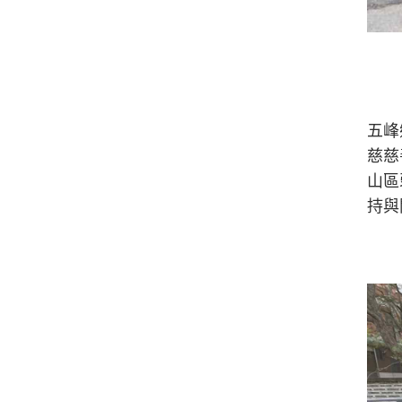
五峰
慈慈
山區
持與