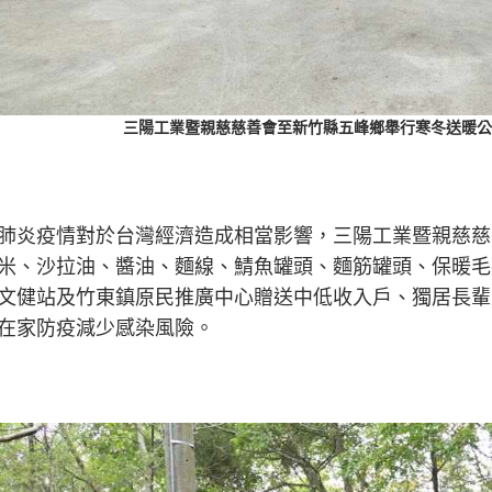
三陽工業暨親慈慈善會至新竹縣五峰鄉舉行寒冬送暖公
肺炎疫情對於台灣經濟造成相當影響，三陽工業暨親慈慈
米、沙拉油、醬油、麵線、鯖魚罐頭、麵筋罐頭、保暖毛
文健站及竹東鎮原民推廣中心贈送中低收入戶、獨居長輩
在家防疫減少感染風險。