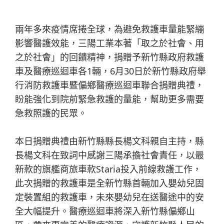
兩年多來疫情席捲全球，為避免救護車量能緊繃
影響醫護效能，三陽工業本著「取之於社會、用
之於社會」的回饋精神，捐贈予新竹縣政府救護
車及醫療巡迴車各1輛，6月30日於新竹縣政府舉
行消防救護車暨偏鄉醫療巡迴車聯合捐贈典禮，
盼能強化到院前緊急救護的量能，幫助更多需要
急救照護的民眾。
本日捐贈典禮由新竹縣縣長楊文科親自主持，縣
長楊文科在致詞中感謝三陽承擔社會責任，以最
新款的旗艦商旅車款Staria投入前線救護工作，
此次捐贈的救護車是全新竹縣首輛加入嬰幼兒固
定裝置組的救護車，未來嬰幼兒在送醫途中的安
全大幅提升。醫療巡迴車將深入新竹縣偏鄉山