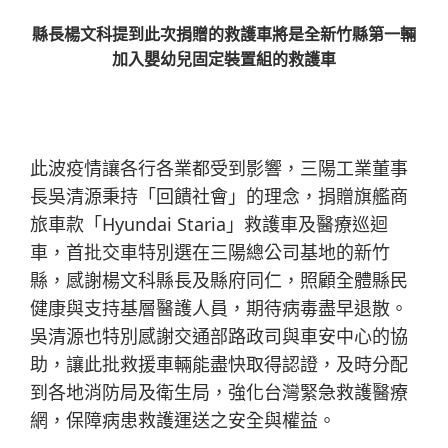
縣長楊文科提到此次捐贈的救護車將是全新竹縣第一輛
加入嬰幼兒固定裝置組的救護車
此波疫情讓各行各業都受到影響，三陽工業董事
長吳清源秉持「回饋社會」的理念，捐贈旗艦商
旅車款「Hyundai Staria」救護車及醫療巡迴
車，首批交車特別選在三陽總公司基地的新竹
縣，感謝楊文科縣長及縣府同仁，照顧全體縣民
健康與支持基層醫護人員，期待病毒盡早退散。
吳清源也特別感謝交通部路政司與車安中心的協
助，讓此批救援車輛能盡快取得認證，及時分配
到各地消防局及衛生局，強化台灣緊急救護醫療
網，保障病患救護運送之安全與權益。