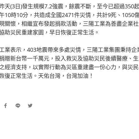
昨天(3日)發生規模7.2強震，餘震不斷，至今已超過3
午10時10分，共造成全國2471件災情，共計9死、105
現關懷，相繼宣布發起捐款活動，三陽工業為善盡企業社會
協助災民重建家園，早日恢復正常生活。
工業表示，403地震帶來多處災情，三陽工業集團秉持
捐贈新台幣一千萬元，投入救災及協助災民後續醫療、生
之經濟支持，以實際行動為災區重建盡一份心力，與災民
恢復正常生活。天佑台灣，台灣加油！