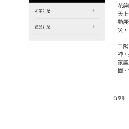
花蓮
企業訊息
天上
動展
產品訊息
災，
三陽
神，
家屬
園、
分享到