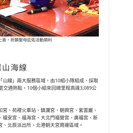
上香，祈願聖母庇佑活動順利
越山海線
「山線」兩大服務區域，由10組小隊組成，採取
通熱點，10個小組來回總里程高達3,089公
和宮、苑裡火車站、鎮瀾宮、朝興宮、紫雲巖、
、福安宮、福海宮、大北門福營宮、廣福宮、新
宮、北辰派出所、北港朝天宮周邊區域。