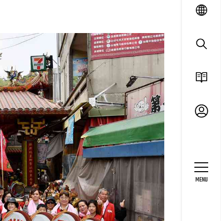
language
search
ESG
廠商
專區
MENU