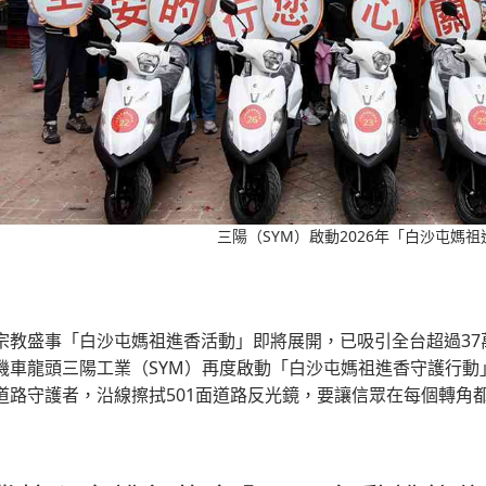
三陽（SYM）啟動2026年「白沙屯媽
宗教盛事「白沙屯媽祖進香活動」即將展開，已吸引全台超過3
機車龍頭三陽工業（SYM）再度啟動「白沙屯媽祖進香守護行動
道路守護者，沿線擦拭501面道路反光鏡，要讓信眾在每個轉角