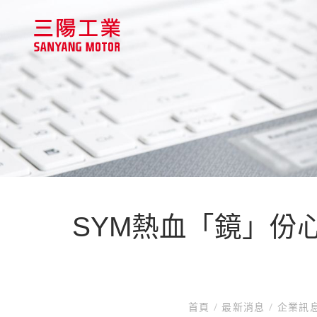
SYM熱血「鏡」份心
首頁
/
最新消息
/
企業訊