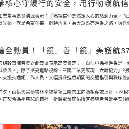
業核心守護行的安全，用行動護航
工業董事長吳清源表示：「媽祖信仰是穩定人心的慈悲力量，而
反光鏡，就是希望在每一個轉角處，為大眾點亮進香之路，讓信
輪全動員！「鏡」善「鏡」美護航3
宮總幹事陳春發對此義舉表示高度肯定：「白沙屯媽祖進香是一
誠參與。」除了擦亮道路視線，三陽工業更展現「六輪協力」的強大機
，支援交通組工作人員，大幅提升進香期間的交通指引與秩序維護
前夕，由拱天宮秘書林幸福帶領三陽志工向媽祖虔誠上香 。林
，正契合媽祖慈悲的精神，祈願聖母庇佑所有參與者皆能平安順利