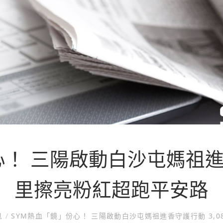
！ 三陽啟動白沙屯媽祖進香
里擦亮粉紅超跑平安路
息
/
SYM熱血「鏡」份心！ 三陽啟動白沙屯媽祖進香守護行動 3,