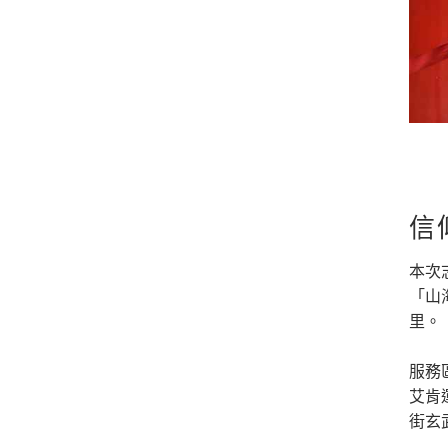
信
本次
「山
里。
服務
艾肯
街玄