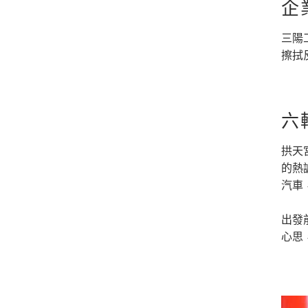
企
三陽
擦拭
六
拱天
的熱
汽車
出發
心思