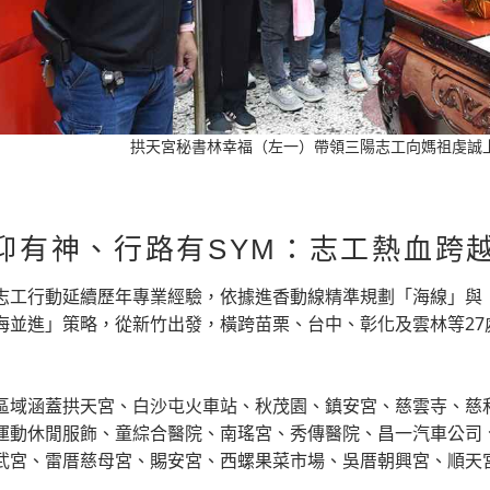
拱天宮秘書林幸福（左一）帶領三陽志工向媽祖虔誠
仰有神、行路有SYM：志工熱血跨
志工行動延續歷年專業經驗，依據進香動線精準規劃「海線」與
海並進」策略，從新竹出發，橫跨苗栗、台中、彰化及雲林等27處交
區域涵蓋拱天宮、白沙屯火車站、秋茂園、鎮安宮、慈雲寺、慈
運動休閒服飾、童綜合醫院、南瑤宮、秀傳醫院、昌一汽車公司
武宮、雷厝慈母宮、賜安宮、西螺果菜市場、吳厝朝興宮、順天