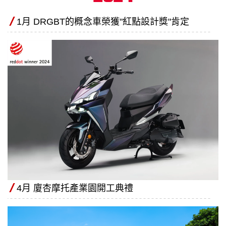
1月 DRGBT的概念車榮獲"紅點設計獎"肯定
4月 廈杏摩托產業園開工典禮