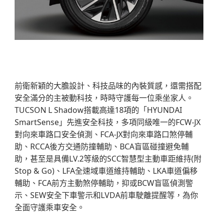
前衛新穎的大膽設計、科技品味的內裝質感，還需搭配
安全滿分的主被動科技，時時守護每一位乘坐家人。
TUCSON L Shadow搭載高達18項的「HYUNDAI
SmartSense」先進安全科技，多項同級唯一的FCW-JX
對向來車路口安全偵測、FCA-JX對向來車路口煞停輔
助、RCCA後方交通防撞輔助、BCA盲區碰撞避免輔
助，甚至是具備LV.2等級的SCC智慧型主動車距維持(附
Stop & Go)、LFA全速域車道維持輔助、LKA車道偏移
輔助、FCA前方主動煞停輔助，抑或BCW盲區偵測警
示、SEW安全下車警示和LVDA前車駛離提醒等，為你
全面守護乘車安全。