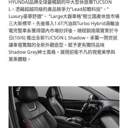
HYUNDAI品牌全球最暢銷的中大型休旅車TUCSON
L，憑藉超越同級的產品競爭力”Lead前瞻科技”、”
Luxury豪華舒適”、 ”Large大器車格”樹立國產休旅市場
三大新標竿，先後導入1.6T汽油與Turbo Hybrid渦輪油
電完整車系獲得國內市場好評後，總經銷南陽實業於今
日(10/6) 推出全新TUCSON L Shadow，承襲一問世就
讓車壇驚豔的全新外觀造型，賦予更有獨特品味
Shadow Grey紳士風格，展現前衛不凡的視覺美學與
駕乘體驗。