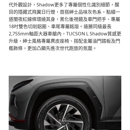
代外觀設計，Shadow更多了專屬個性化識別細節，醒
目的隱藏式飛翼日行燈，首搭紳士品味灰色系，點綴一
道闇夜紅線條環繞其身，黑化後視鏡及車門把手、專屬
18吋雙色切削鋁圈、車尾專屬銘版。遠勝同級最長
2,755mm軸距大器車艙內，TUCSON L Shadow質感更
升級，紳士風格專屬麂皮座椅、搭配金屬油門踏板及門
檻飾條，更加凸顯先進次世代跑旅的氛圍。