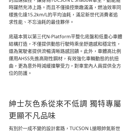
的加速操控，讓身為TUCSON L Shadow車主，動能隨
時躍然充沛上路。而且不僅操控樂趣滿滿，燃油效率同
樣進化達15.2km/L的平均油耗，滿足新世代消費者追
求性能、不忘油耗的最佳夥伴。
底蘊本質以第三代N-Platform平整化底盤和低重心車體
結構打造，不僅提供動態行駛時乘坐舒適感和穩定性，
還為駕駛者提供流暢清晰路感回饋。此外，車體高比例
運用AHSS先進高剛性鋼材，有效強化車輛動態的抗扭
曲，更為意外時減緩撞擊受力，對車室內人員提供全方
位的防護。
紳士灰色系從來不低調 獨特專屬
更顯不凡品味
有別於一成不變的設計套路，TUCSON L搶眼帥氣新世